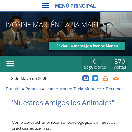
Back
Jump
MENÚ PRINCIPAL
to
to
top
navigation
MENÚ
IVONNE MARLÉN TAPIA MARTÍNEZ
PRINCIPAL
Enviar un mensaje a Ivonne Marlén
Tapia Martínez
0
870
Seguidores
Visitas
12 de Mayo de 2008
Portada
»
Portales
»
Ivonne Marlén Tapia Martínez
»
Recursos
Usted
está
Back
"Nuestros Amigos los Animales"
to
aquí
top
Cómo aprovechar el recurso tecnologógico en nuestras
prácticas educativas.