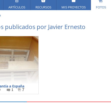
ARTÍCULOS
RECURSOS
MIS PROYECTOS
FOTOS
a
ed
s publicados por Javier Ernesto
í
antía a España
0
1
7