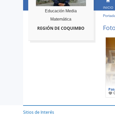
INICIO
Educación Media
Portad
Ust
Matemática
está
Back
Foto
REGIÓN DE COQUIMBO
to
aqu
top
Pas
Sitios de Interés