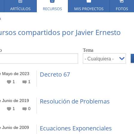
ARTÍCULOS
RECURSOS
MIS PROYECTOS
FOTOS
a
ed
rsos compartidos por Javier Ernesto
í
o
Tema
Decreto 67
e Mayo de 2023
1
1
Resolución de Problemas
e Junio de 2019
1
0
Ecuaciones Exponenciales
e Junio de 2009