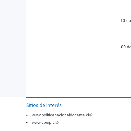
13 d
09 d
Pág
Sitios de Interés
www.politicanacionaldocente.cl
(link
is
www.cpeip.cl
(link
external)
is