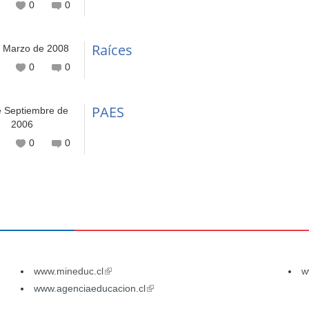
0
0
Raíces
e Marzo de 2008
0
0
PAES
e Septiembre de
2006
0
0
inas
www.mineduc.cl
(link
w
is
www.agenciaeducacion.cl
(link
external)
is