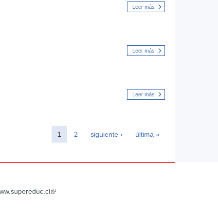
Leer más
Leer más
Leer más
1
2
siguiente ›
última »
ww.supereduc.cl
(link
is
external)