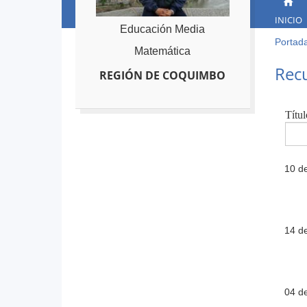
INICIO
Educación Media
Portad
Ust
Matemática
está
Back
Recu
REGIÓN DE COQUIMBO
to
aqu
top
Títul
10 d
14 d
04 d