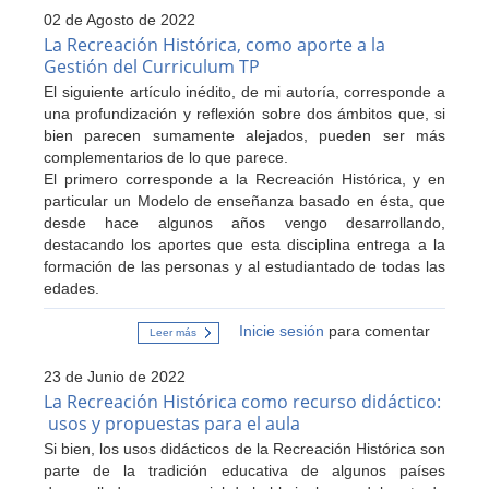
Histórica
02 de Agosto de 2022
y
Aprendizaje
La Recreación Histórica, como aporte a la
Profundo.
Gestión del Curriculum TP
Aportes
desde
El siguiente artículo inédito, de mi autoría, corresponde a
la
una profundización y reflexión sobre dos ámbitos que, si
Neuroeducación
y
bien parecen sumamente alejados, pueden ser más
la
complementarios de lo que parece.
Neurodidáctica
El primero corresponde a la Recreación Histórica, y en
particular un Modelo de enseñanza basado en ésta, que
desde hace algunos años vengo desarrollando,
destacando los aportes que esta disciplina entrega a la
formación de las personas y al estudiantado de todas las
edades.
Inicie sesión
para comentar
Leer más
sobre
La
Recreación
23 de Junio de 2022
Histórica,
como
La Recreación Histórica como recurso didáctico:
aporte
usos y propuestas para el aula
a
la
Si bien, los usos didácticos de la Recreación Histórica son
Gestión
parte de la tradición educativa de algunos países
del
Curriculum