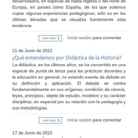
desarrollados, en especial de habla inglesa o del norte de
TP
Europa, en países cómo España, de los que solemos
copiar algunas experiencias pedagógicas, sólo es en las
últimas décadas que se visualiza fuertemente esta
tendencia.
Inicie sesión
para comentar
Leer más
sobre
La
Recreación
21 de Junio de 2022
Histórica
como
¿Qué entendemos por Didáctica de la Historia?
recurso
La didáctica, en los últimos años, se ha convertido en una
didáctico:
usos
especie de
punta de lanza
para las prácticas docentes y
y
la educación en general, no estando exenta de debate en
propuestas
para
su definición y aplicación. El debate se centra
el
fundamentalmente en sus orígenes, condición de ciencia,
aula
leyes, principios, objeto de estudio, modelos y su carácter
disciplinar, en especial por su relación con la pedagogía y
sus metodologías.
Inicie sesión
para comentar
Leer más
sobre
¿Qué
entendemos
17 de Junio de 2022
por
Didáctica