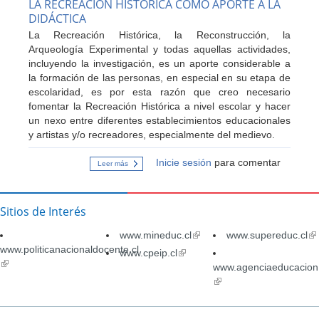
LA RECREACIÓN HISTÓRICA CÓMO APORTE A LA
de
DIDÁCTICA
la
Historia?
La Recreación Histórica, la Reconstrucción, la
Arqueología Experimental y todas aquellas actividades,
incluyendo la investigación, es un aporte considerable a
la formación de las personas, en especial en su etapa de
escolaridad, es por esta razón que creo necesario
fomentar la Recreación Histórica a nivel escolar y hacer
un nexo entre diferentes establecimientos educacionales
y artistas y/o recreadores, especialmente del medievo.
Inicie sesión
para comentar
Leer más
sobre
LA
RECREACIÓN
HISTÓRICA
CÓMO
Sitios de Interés
APORTE
A
www.mineduc.cl
LA
(link
www.supereduc.cl
(li
DIDÁCTICA
www.politicanacionaldocente.cl
is
is
www.cpeip.cl
(link
(link
external)
ex
is
www.agenciaeducacion.
is
external)
(link
external)
is
external)