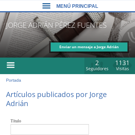
Back
Jump
MENÚ PRINCIPAL
to
to
top
navigation
MENÚ
JORGE ADRIÁN PÉREZ FUENTES
PRINCIPAL
Enviar un mensaje a Jorge Adrián
Pérez Fuentes
2
1131
Seguidores
Visitas
Portada
Usted
está
Back
Artículos publicados por Jorge
to
aquí
Adrián
top
Título