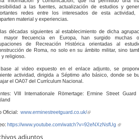
la información y comunicación, que ha permitido una m
esibilidad a las fuentes, actualización de estudios y gene
ortantes redes entre los interesados de esta actividad,
parten material y experiencias.
las décadas siguientes al establecimiento de dicha agrupac
 mayor frecuencia en Europa, han surgido muchas o
upaciones de Recreación Histórica orientadas al estud
onstrucción de Roma, no solo en su ámbito militar, sino tam
l y religioso.
base al video expuesto en el enlace adjunto, se propon
uiente actividad, dirigida a Séptimo año básico, donde se b
bajar el OA07 del Currículum Nacional.
ntes: VIII Internationale Römertage: Ermine Street Guard
land
o Oficial:
www.erminestreetguard.co.uk/
(link
is
eo:
https://www.youtube.com/watch?v=92eNXzNsfUg
external)
(link
is
chivos adjuntos
external)