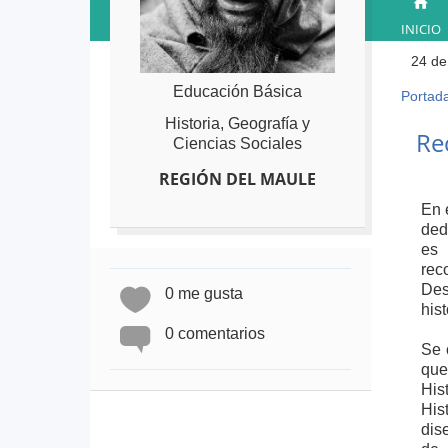
INICIO
24 de
Educación Básica
Portad
Ust
Historia, Geografía y
está
Back
Re
Ciencias Sociales
to
aqu
top
REGIÓN DEL MAULE
En 
ded
es 
rec
Des
0 me gusta
his
0 comentarios
Se 
que
His
His
dis