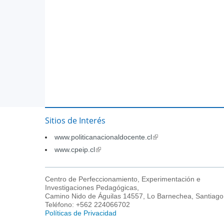
Sitios de Interés
www.politicanacionaldocente.cl
(link
is
www.cpeip.cl
(link
external)
is
external)
Centro de Perfeccionamiento, Experimentación e
Investigaciones Pedagógicas,
Camino Nido de Águilas 14557, Lo Barnechea, Santiago
Teléfono: +562 224066702
Políticas de Privacidad