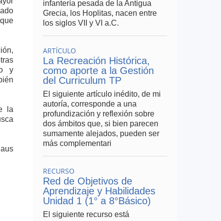
ayor
infantería pesada de la Antigua
rado
Grecia, los Hoplitas, nacen entre
 que
los siglos VII y VI a.C.
ión,
ARTÍCULO
La Recreación Histórica,
tras
como aporte a la Gestión
io y
del Curriculum TP
bién
El siguiente artículo inédito, de mi
autoría, corresponde a una
e la
profundización y reflexión sobre
usca
dos ámbitos que, si bien parecen
sumamente alejados, pueden ser
más complementari
 aus
RECURSO
Red de Objetivos de
Aprendizaje y Habilidades
Unidad 1 (1° a 8°Básico)
El siguiente recurso está