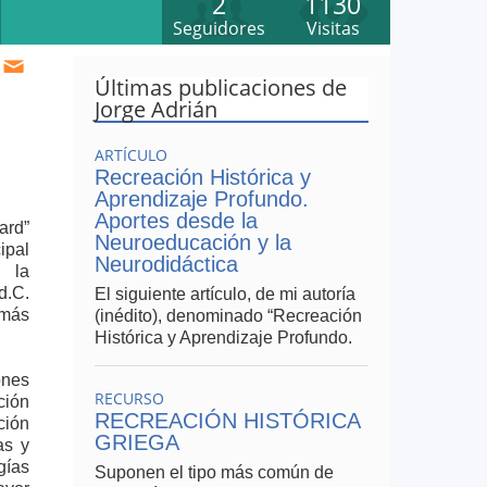
2
1130
Seguidores
Visitas
Últimas publicaciones de
Jorge Adrián
ARTÍCULO
Recreación Histórica y
Aprendizaje Profundo.
Aportes desde la
ard”
Neuroeducación y la
ipal
Neurodidáctica
o la
d.C.
El siguiente artículo, de mi autoría
 más
(inédito), denominado “Recreación
Histórica y Aprendizaje Profundo.
ones
RECURSO
ción
RECREACIÓN HISTÓRICA
ción
GRIEGA
as y
gías
Suponen el tipo más común de