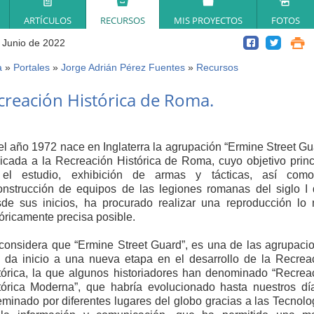
ARTÍCULOS
RECURSOS
MIS PROYECTOS
FOTOS
 Junio de 2022
a
»
Portales
»
Jorge Adrián Pérez Fuentes
»
Recursos
ed
creación Histórica de Roma.
í
el año 1972 nace en Inglaterra la agrupación “Ermine Street Gu
icada a la Recreación Histórica de Roma, cuyo objetivo princ
el estudio, exhibición de armas y tácticas, así com
onstrucción de equipos de las legiones romanas del siglo I 
de sus inicios, ha procurado realizar una reproducción lo
tóricamente precisa posible.
considera que “Ermine Street Guard”, es una de las agrupaci
 da inicio a una nueva etapa en el desarrollo de la Recrea
tórica, la que algunos historiadores han denominado “Recrea
tórica Moderna”, que habría evolucionado hasta nuestros dí
eminado por diferentes lugares del globo gracias a las Tecnolo