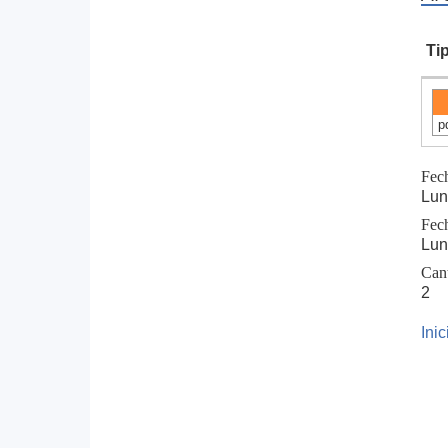
Ti
p
Fec
Lun
Fec
Lun
Can
2
Ini