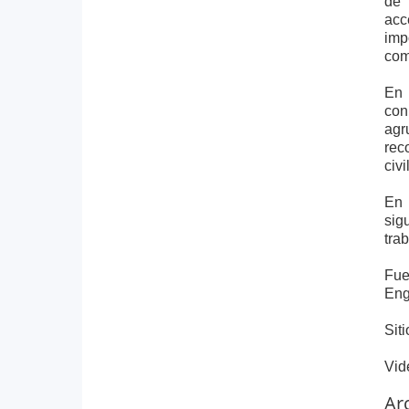
de 
acc
imp
com
En 
con
agr
rec
civi
En 
sig
tra
Fue
Eng
Siti
Vid
Ar