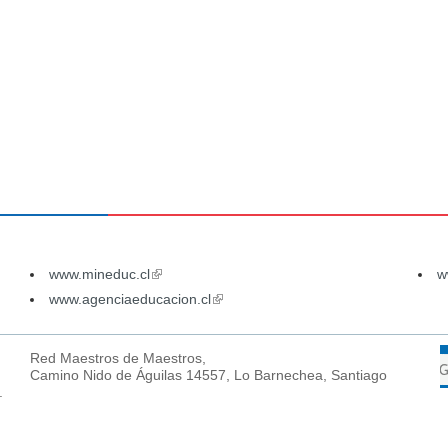
www.mineduc.cl
(link
w
is
www.agenciaeducacion.cl
(link
external)
is
external)
Red Maestros de Maestros,
Camino Nido de Águilas 14557, Lo Barnechea, Santiago
.