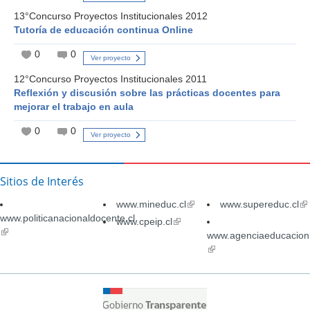
13°Concurso Proyectos Institucionales 2012
Tutoría de educación continua Online
0
0
Ver proyecto
12°Concurso Proyectos Institucionales 2011
Reflexión y discusión sobre las prácticas docentes para
mejorar el trabajo en aula
0
0
Ver proyecto
Sitios de Interés
www.mineduc.cl
(link
www.supereduc.cl
(li
www.politicanacionaldocente.cl
is
is
www.cpeip.cl
(link
(link
external)
ex
is
www.agenciaeducacion.
is
external)
(link
external)
is
external)