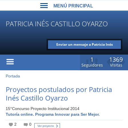
Back
Jump
MENÚ PRINCIPAL
to
to
top
navigation
MENÚ
PATRICIA INÉS CASTILLO OYARZO
PRINCIPAL
Enviar un mensaje a Patricia Inés
Castillo Oyarzo
1
1369
Seguidores
Visitas
Portada
Usted
está
Back
Proyectos postulados por Patricia
to
aquí
Inés Castillo Oyarzo
top
15°Concurso Proyecto Institucional 2014
Tutoría online. Programa Innovar para Ser Mejor.
2
0
Ver proyecto