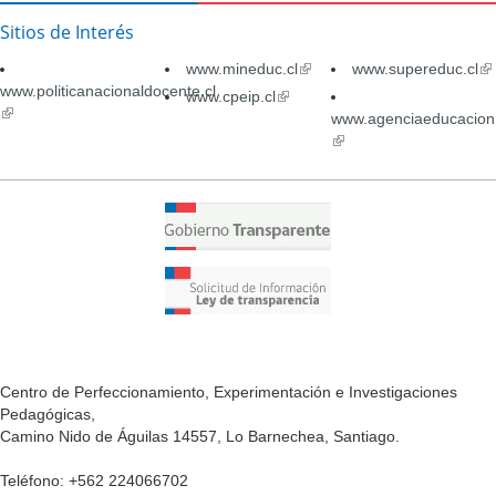
Sitios de Interés
www.mineduc.cl
(link
www.supereduc.cl
(li
www.politicanacionaldocente.cl
is
is
www.cpeip.cl
(link
(link
external)
ex
is
www.agenciaeducacion.
is
external)
(link
external)
is
external)
Centro de Perfeccionamiento, Experimentación e Investigaciones
Pedagógicas,
Camino Nido de Águilas 14557, Lo Barnechea, Santiago.
Teléfono: +562 224066702