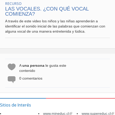
RECURSO
LAS VOCALES. ¿CON QUÉ VOCAL
COMIENZA?
A través de este video los niños y las niñas aprenderán a
identificar el sonido inicial de las palabras que comienzan con
alguna vocal de una manera entretenida y lúdica.
A
una persona
le gusta este
contenido
0 comentarios
Sitios de Interés
www.mineduc.cl
(link
www.supereduc.cl
(li