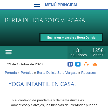
Back
Jump
MENÚ PRINCIPAL
to
to
top
navigation
MENÚ
BERTA DELICIA SOTO VERGARA
PRINCIPAL
Enviar un mensaje a Berta Delicia
Soto Vergara
8
1358
Seguidores
Visitas
29 de Octubre de 2020
Portada
»
Portales
»
Berta Delicia Soto Vergara
»
Recursos
Usted
está
Back
YOGA INFANTIL EN CASA.
to
aquí
top
En el contexto de pandemia y del tema Animales
Domésticos y Salvajes, los niños/as de PreKinder pueden