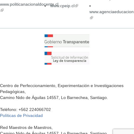
www.politicanacionaldocente.cl
is
is
www.cpeip.cl
(link
(link
external)
ex
is
www.agenciaeducacion.
is
external)
(link
external)
is
external)
Centro de Perfeccionamiento, Experimentación e Investigaciones
Pedagógicas,
Camino Nido de Águilas 14557, Lo Barnechea, Santiago.
Teléfono: +562 224066702
Políticas de Privacidad
Red Maestros de Maestros,
Camino Nido de Águilas 14557, Lo Barnechea, Santiago