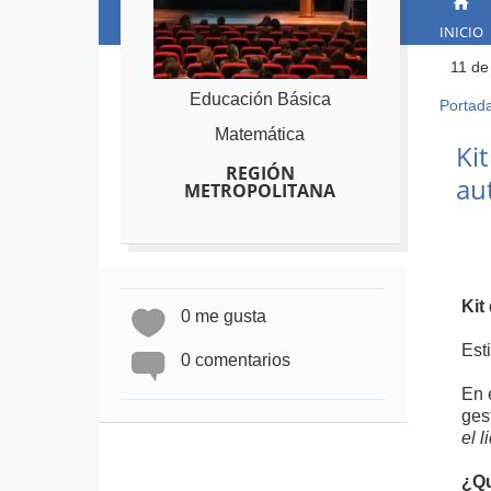
INICIO
11 de
Educación Básica
Portad
Ust
Matemática
está
Back
Kit
to
aqu
REGIÓN
au
top
METROPOLITANA
Kit
0 me gusta
Est
0 comentarios
En 
ges
el l
¿Qu