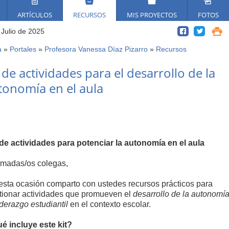
ARTÍCULOS
RECURSOS
MIS PROYECTOS
FOTOS
 Julio de 2025
a
»
Portales
»
Profesora Vanessa Díaz Pizarro
»
Recursos
ed
 de actividades para el desarrollo de la
í
tonomía en el aula
 de actividades para potenciar la autonomía en el aula
imadas/os colegas,
esta ocasión comparto con ustedes recursos prácticos para
tionar actividades que promueven el
desarrollo de la autonomía
iderazgo estudiantil
en el contexto escolar.
é incluye este kit?