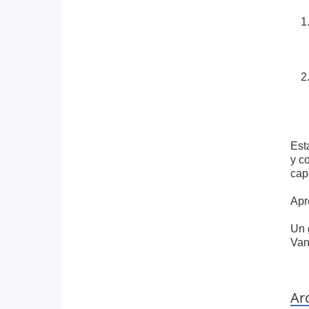
Est
y c
cap
Apr
Un 
Van
Ar