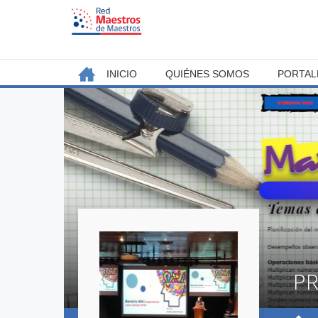
Jump
to
navigation
Back
INICIO
QUIÉNES SOMOS
PORTAL
MENÚ
to
top
PRINCIPAL
PR