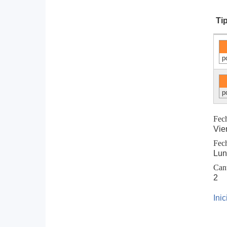
Ti
p
p
Fec
Vie
Fec
Lun
Can
2
Ini