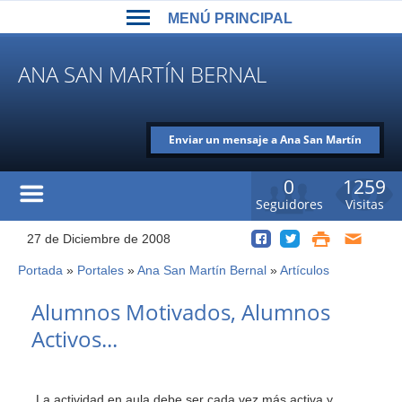
Back
Jump
MENÚ PRINCIPAL
to
to
top
navigation
MENÚ
ANA SAN MARTÍN BERNAL
PRINCIPAL
Enviar un mensaje a Ana San Martín
Bernal
0
1259
Seguidores
Visitas
27 de Diciembre de 2008
Portada
»
Portales
»
Ana San Martín Bernal
»
Artículos
Usted
está
Back
Alumnos Motivados, Alumnos
to
aquí
Activos...
top
La actividad en aula debe ser cada vez más activa y