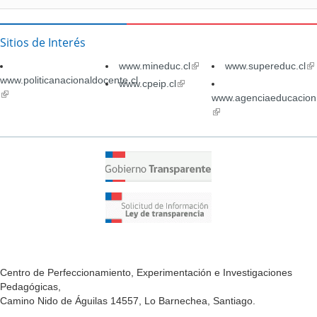
Sitios de Interés
www.mineduc.cl
(link
www.supereduc.cl
(li
www.politicanacionaldocente.cl
is
is
www.cpeip.cl
(link
(link
external)
ex
is
www.agenciaeducacion.
is
external)
(link
external)
is
external)
Centro de Perfeccionamiento, Experimentación e Investigaciones
Pedagógicas,
Camino Nido de Águilas 14557, Lo Barnechea, Santiago.