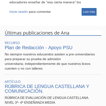
educadores enseñar de "esa cierta manera" los
contenidos, habilidaes y destrezas en los diferentes
sectores de aprendizaje.
Inicie sesión
para comentar
Leer más
Últimas publicaciones de Ana
RECURSO
Plan de Redacción - Apoyo PSU
No siempre nuestros educandos asisten a pre-universitarios
para preparar su prueba de admisiòn
universitaria; independientemente de que nuestros liceos
cuenten o no con talleres
ARTÍCULO
RÚBRICA DE LENGUA CASTELLANA Y
COMUNICACIÓN.
RÚBRICA DE EVALUACIÓN DE LENGUA CASTELLANA.
NIVEL 3º- 4º ENSEÑANZA MEDIA