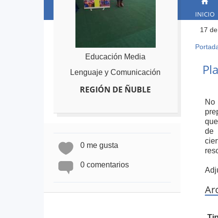
INICIO
17 de
Portad
Ust
Educación Media
está
Back
Pl
to
Lenguaje y Comunicación
aqu
top
REGIÓN DE ÑUBLE
No 
pre
que
de 
cie
0 me gusta
res
0 comentarios
Adj
Ar
Ti