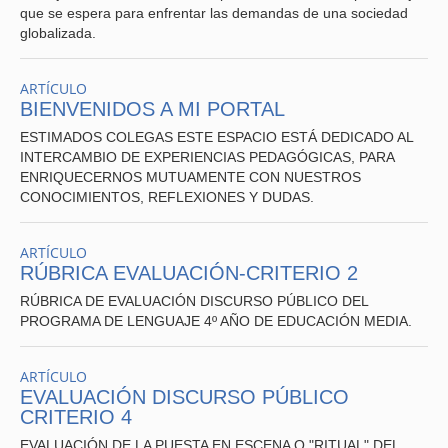
que se espera para enfrentar las demandas de una sociedad
globalizada.
IV
. CREATIVIDAD:
CAPACIDAD PARA RECONOCER
ELEMENTOS ESTÉTICOS EN LAS OBRAS LITERARIAS
ARTÍCULO
Y /O AUDIOVISUALES Y MANIFESTARLOS EN SUS
BIENVENIDOS A MI PORTAL
PROPIAS CREACIONES.
ESTIMADOS COLEGAS ESTE ESPACIO ESTÁ DEDICADO AL
INTERCAMBIO DE EXPERIENCIAS PEDAGÓGICAS, PARA
ENRIQUECERNOS MUTUAMENTE CON NUESTROS
CONOCIMIENTOS, REFLEXIONES Y DUDAS.
V
. CRITERIO VALÓRICO
: PRESENCIA DE LOS O. F. T.
ARTÍCULO
ESTIMAN EL NIVEL DE COMPROMISO DEL
RÚBRICA EVALUACIÓN-CRITERIO 2
ESTUDIANTE CON SU FORMACIÓN PERSONAL Y
SOCIAL EN LOS ÁMBITOS:
RÚBRICA DE EVALUACIÓN DISCURSO PÚBLICO DEL
PROGRAMA DE LENGUAJE 4º AÑO DE EDUCACIÓN MEDIA.
*CRECIMIENTO Y AUTOAFIRMACIÓN PERSONAL.
*DESARRROLLO DEL PENSAMIENTO.
ARTÍCULO
EVALUACIÓN DISCURSO PÚBLICO
*FORMACIÓN ÉTICA.
CRITERIO 4
EVALUACIÓN DE LA PUESTA EN ESCENA O "RITUAL" DEL