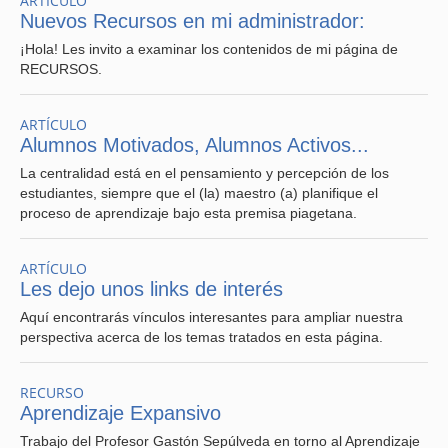
ARTÍCULO
Nuevos Recursos en mi administrador:
II
. EXPRESIÓN ORAL Y ESCRITA:
¡Hola! Les invito a examinar los contenidos de mi página de
RECURSOS.
ARTÍCULO
Alumnos Motivados, Alumnos Activos...
EFICACIA DE LA COMUNICACIÓN REFERIDA A LA
La centralidad está en el pensamiento y percepción de los
EXPOSICIÓN CORRECTA DE LAS PROPIAS IDEAS,
estudiantes, siempre que el (la) maestro (a) planifique el
MANEJO INSTRUMENTAL DEL LENGUAJE Y
proceso de aprendizaje bajo esta premisa piagetana.
ADECUACIÓN IDEA-DISCURSO.
ARTÍCULO
Les dejo unos links de interés
Aquí encontrarás vínculos interesantes para ampliar nuestra
perspectiva acerca de los temas tratados en esta página.
III.
PENSAMIENTO CRÍTICO:
CAPACIDAD DE
RAZONAMIENTO LÓGICO (EXPRESIÓN DE SUS
RAZONAMIENTOS Y CALIDAD DE SUS ARGUMENTOS).
RECURSO
Aprendizaje Expansivo
Trabajo del Profesor Gastón Sepúlveda en torno al Aprendizaje