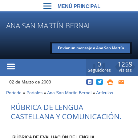
Back
Jump
MENÚ PRINCIPAL
to
to
top
navigation
MENÚ
ANA SAN MARTÍN BERNAL
PRINCIPAL
Enviar un mensaje a Ana San Martín
Bernal
0
1259
Seguidores
Visitas
02 de Marzo de 2009
Portada
»
Portales
»
Ana San Martín Bernal
»
Artículos
Usted
está
Back
RÚBRICA DE LENGUA
to
aquí
CASTELLANA Y COMUNICACIÓN.
top
RÚBRICA DE EVALUACIÓN DE LENGUA