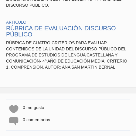
*PERSONA Y SU ENTORNO.
DISCURSO PÚBLICO.
ARTÍCULO
RÚBRICA DE EVALUACIÓN DISCURSO
PÚBLICO
*** ESTA RÚBRICA DEBE SER EXAMINADA POR EL
RÚBRICA DE CUATRO CRITERIOS PARA EVALUAR
GRUPO DE DOCENTES QUE DESEE APLICARLA,
CONTENIDOS DE LA UNIDAD DEL DISCURSO PÚBLICO DEL
ESPECIALMENTE PARA LOGRAR ACUERDOS DE
PROGRAMA DE ESTUDIOS DE LENGUA CASTELLANA Y
CONVERSIÓN DE LOS NIVELES DE LOGRO A NOTAS.
COMUNICACIÓN- 4º AÑO DE EDUCACIÓN MEDIA. CRITERIO
DEBE SER EXPLICITADA A LA COMUNIDAD EDUCATIVA,
1. COMPRENSIÓN. AUTOR: ANA SAN MARTÍN BERNAL
ESPECIALMENTE A LOS ALUMNOS Y APODERADOS.
PROFESORA: ANA SAN MARTÍN BERNAL.
0 me gusta
CRITERIO 1. COMPRENSIÓN
: El nivel alcanzado en este
0 comentarios
criterio se determina por la calidad de las ideas
expresadas en relación a las obras estudiadas.