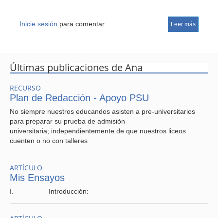
Inicie sesión
para comentar
Leer más
CRITERIOS:
Últimas publicaciones de Ana
RECURSO
Plan de Redacción - Apoyo PSU
No siempre nuestros educandos asisten a pre-universitarios
para preparar su prueba de admisiòn
universitaria; independientemente de que nuestros liceos
cuenten o no con talleres
ARTÍCULO
I.
COMPRENSIÓN:
CALIDAD DE IDEAS EXPRESADAS
Mis Ensayos
EN RELACIÓN A LAS OBRAS ESTUDIADAS.
I. Introducción: